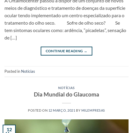
A Oftalmocenter passou a dispor de um conjunto de novos
meios de diagnóstico e tratamento de doenças da superfície
ocular tendo implementado um centro especializado para o
tratamento do olho seco. Sofre de olho seco? Se
tem sintomas oculares como: ardência, “picadelas”, sensação
de […]
CONTINUE READING
→
Posted in
Notícias
NOTÍCIAS
Dia Mundial do Glaucoma
POSTED ON
12 MARÇO, 2021
BY
MILEMPRESAS
12